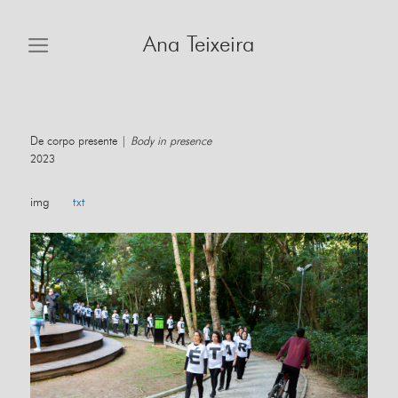
Skip
to
Ana Teixeira
content
De corpo presente |
Body in presence
2023
img
txt