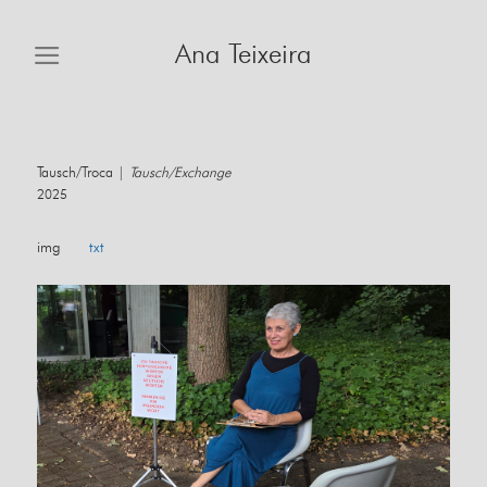
Skip
to
Ana Teixeira
content
Tausch/Troca |
Tausch/Exchange
2025
img
txt