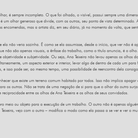
olhar, é sempre incompleto. O que foi olhado, o visível, possui sempre uma dimensã
é um olhar generoso que divide, com os outros, seu ponto de vista determinado. 
as encomendas, mas a artista diz, em seu diário, já no momento da volta, que sent
ue ela não veria sozinha. É como se ela assumisse, desde o início, que ver não é a
s que não são apenas visuais, a ênfase do trabalho, como o título anuncia, é o ol
 objetividade e subjetividade. Ou seja, Ana Teixeira não levou apenas os olhos d
ltaneamente, um aspecto exterior e interior, levar algo de dentro de cada um para 
, e isso pode ser, ao mesmo tempo, uma possibilidade de reencontro dela consig
conhecer que existe um terreno comum habitado por todos. Isso não implica apagar 
para os outros. Não se trata de uma negação de si para que o olhar do outro sur
reciprocidade entre os olhos de Ana Teixeira e os olhos de seus convidados.
mero meio ou objeto para a execução de um trabalho. O outro não é apenas alg
 Teixeira, vejo com o outro – modifica o modo como ela passa a se ver e ver o mu