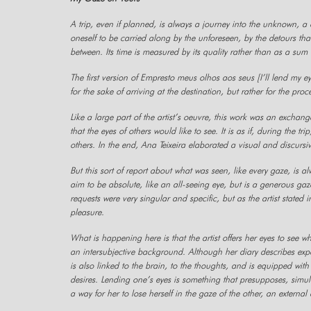
A trip, even if planned, is always a journey into the unknown, a
oneself to be carried along by the unforeseen, by the detours tha
between. Its time is measured by its quality rather than as a sum
The first version of
Empresto meus olhos aos seus
[I’ll lend my e
for the sake of arriving at the destination, but rather for the pro
Like a large part of the artist’s oeuvre, this work was an exchange.
that the eyes of others would like to see. It is as if, during the t
others. In the end, Ana Teixeira elaborated a visual and discursi
But this sort of report about what was seen, like every gaze, is 
aim to be absolute, like an all-seeing eye, but is a generous gaze
requests were very singular and specific, but as the artist stated
pleasure.
What is happening here is that the artist offers her eyes to see w
an intersubjective background. Although her diary describes experi
is also linked to the brain, to the thoughts, and is equipped with
desires. Lending one’s eyes is something that presupposes, simult
a way for her to lose herself in the gaze of the other, an externa