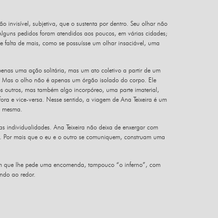
o invisível, subjetiva, que o sustenta por dentro. Seu olhar não
Alguns pedidos foram atendidos aos poucos, em várias cidades;
e falta de mais, como se possuísse um olhar insaciável, uma
penas uma ação solitária, mas um ato coletivo a partir de um
ho. Mas o olho não é apenas um órgão isolado do corpo. Ele
os outros, mas também algo incorpóreo, uma parte imaterial,
fora e vice-versa. Nesse sentido, a viagem de Ana Teixeira é um
o mesma.
as individualidades. Ana Teixeira não deixa de enxergar com
ja. Por mais que o eu e o outro se comuniquem, construam uma
uém que lhe pede uma encomenda, tampouco “o inferno”, com
ndo ao redor.