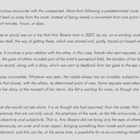
 curious encounter with the unexpected. More than following a predetermined route, a
t lead us away from the route. Instead of being merely a movement from one point in 
 of minutes, hours, or days.
yes to yours] was on a trip that Ana Teixeira took in 2007, by car, on a winding ro
cess itself, the way of getting there, which was shared and, partly, traced out based o
 It involves a prior relation with the other, in this case, friends who sent requests, a
rip, the gaze of others invaded part of the artist’s perceptual field, the borders of her
ve record, along with a diary, which was sent as feedback from her gaze to the eye o
always incomplete. Whatever was seen, the visible always has an invisible, subjective
 that shares, with the others, its determined point of view. Some requests were attend
 in her diary, at the moment of her return, she felt a wanting for more, as though she
hat she would not see alone. It is as though she had assumed, from the outset, that s
ences that are not only visual, the emphasis of the work, as the title announces, is t
 objectivity and subjectivity. That is, Ana Teixeira did not bring only the eyes of ot
aneously, an outer and inner aspect, bringing something from inside each person to t
l demand, and this can be, at the same time, a possibility for re-encountering herself