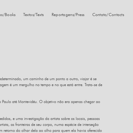
ros/Books
Textos/Texts
Reportagens/Press
Contato/Contacts
edeterminado, um caminho de um ponto a outro, viajar é se
viagem é um mergulho no tempo e no que está entre. Trata-se de
ão Paulo até Montevidéu. O objetivo não era apenas chegar ao
idos, e uma investigação da artista sobre os locais, pessoas
ista, as fronteiras de seu corpo, numa espécie de interseção
 um retorno do olhar dela ao olho para quem ela havia oferecido