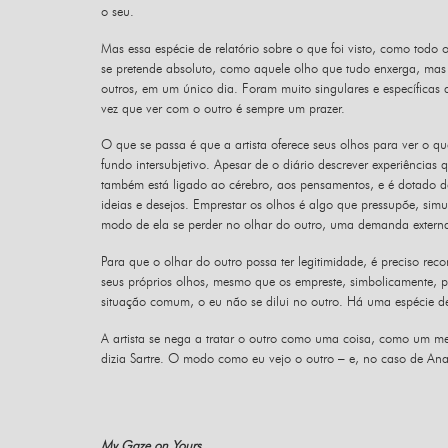
o seu.
Mas essa espécie de relatório sobre o que foi visto, como todo 
se pretende absoluto, como aquele olho que tudo enxerga, mas 
outros, em um único dia. Foram muito singulares e específicas 
vez que ver com o outro é sempre um prazer.
O que se passa é que a artista oferece seus olhos para ver o q
fundo intersubjetivo. Apesar de o diário descrever experiência
também está ligado ao cérebro, aos pensamentos, e é dotado de
ideias e desejos. Emprestar os olhos é algo que pressupõe, simu
modo de ela se perder no olhar do outro, uma demanda externa
Para que o olhar do outro possa ter legitimidade, é preciso re
seus próprios olhos, mesmo que os empreste, simbolicamente, 
situação comum, o eu não se dilui no outro. Há uma espécie de 
A artista se nega a tratar o outro como uma coisa, como um 
dizia Sartre. O modo como eu vejo o outro – e, no caso de Ana
My Gaze on Yours