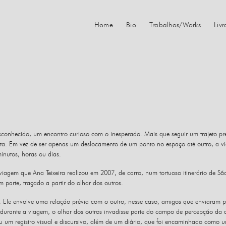
Home
Bio
Trabalhos/Works
Liv
onhecido, um encontro curioso com o inesperado. Mais que seguir um trajeto pr
a rota. Em vez de ser apenas um deslocamento de um ponto no espaço até outro, a 
utos, horas ou dias.
iagem que Ana Teixeira realizou em 2007, de carro, num tortuoso itinerário de S
 parte, traçado a partir do olhar dos outros.
 Ele envolve uma relação prévia com o outro, nesse caso, amigos que enviaram ped
durante a viagem, o olhar dos outros invadisse parte do campo de percepção da art
orou um registro visual e discursivo, além de um diário, que foi encaminhado como