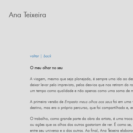
Skip
to
Ana Teixeira
content
voltar |
back
O meu olhar no seu
A viagem, mesmo que seja planejada, é sempre uma ida ao desc
deixar levar pelo imprevisto, pelos desvios que nos retiram d
um tempo como qualidade e não apenas como uma soma de min
A primeira versão de
Empesto meus olhos aos seus
foi em uma v
destino, mas era o próprio percurso, que foi compartilhado e, em
O trabalho, como grande parte da obra da artista, é uma troca.
ou ações que os olhos dos outros gostariam de ver. É como se, 
entre seu universo e o dos outros. Ao final, Ana Teixeira elab