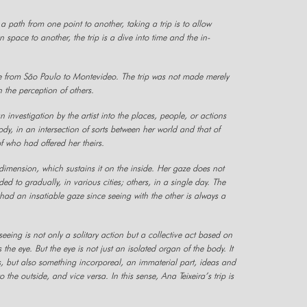
 path from one point to another, taking a trip is to allow
space to another, the trip is a dive into time and the in-
ute from São Paulo to Montevideo. The trip was not made merely
n the perception of others.
n investigation by the artist into the places, people, or actions
 body, in an intersection of sorts between her world and that of
f who had offered her theirs.
 dimension, which sustains it on the inside. Her gaze does not
ed to gradually, in various cities; others, in a single day. The
 had an insatiable gaze since seeing with the other is always a
eeing is not only a solitary action but a collective act based on
he eye. But the eye is not just an isolated organ of the body. It
hers, but also something incorporeal, an immaterial part, ideas and
he outside, and vice versa. In this sense, Ana Teixeira’s trip is
.