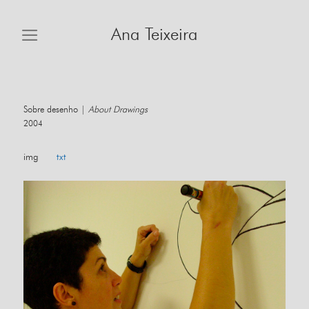
Skip
to
Ana Teixeira
content
Sobre desenho |
About Drawings
2004
img
txt